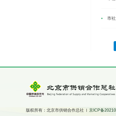
市社
版权所有：北京市供销合作总社
京ICP备20210