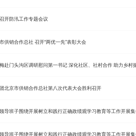
召开防汛工作专题会议
市供销合作总社 召开“两优一先”表彰大会
梅赴门头沟区调研慰问第一书记 深化社区、社村合作 助力乡村
团北京市供销合作总社第八次代表大会胜利召开
领导班子围绕开展树立和践行正确政绩观学习教育等工作开展集
领导班子围绕开展树立和践行正确政绩观学习教育等工作开展集