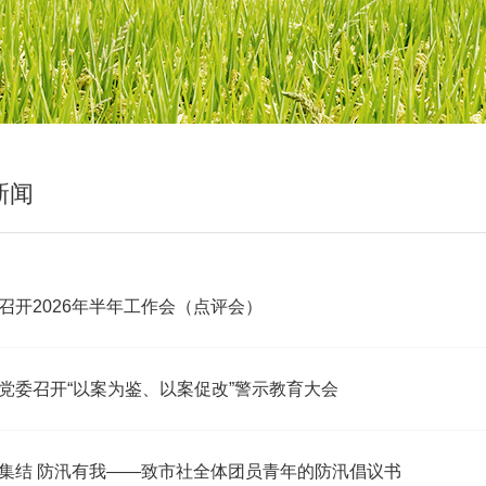
新闻
召开2026年半年工作会（点评会）
党委召开“以案为鉴、以案促改”警示教育大会
集结 防汛有我——致市社全体团员青年的防汛倡议书